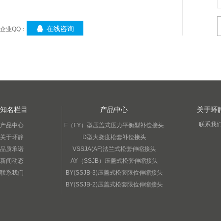
在线咨询
企业QQ：
知名栏目
产品中心
关于环
联系我
产品中心
F（FY）型压盖式压力平衡型补偿接头
关于环静
D型大挠度松套补偿接头
品质承诺
VSSJA(AF)法兰式松套伸缩接头
新闻动态
AY（SSJB）压盖式松套伸缩接头
联系我们
BY(SSJB-3)压盖式松套限位伸缩接头
BY(SSJB-2)压盖式松套限位伸缩接头