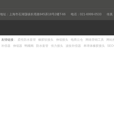
地址：上海市石湖荡镇长塔路945弄18号2楼T-66
电话：021-6999-0533
传真：
友情链接 :
柔性防水套管
橡胶软接头
伸缩接头
电商云仓
网络营销工具
网站
补偿器
伸缩器
鸭嘴阀
防水套管
传力接头
波纹补偿器
单球体橡胶接头
SE