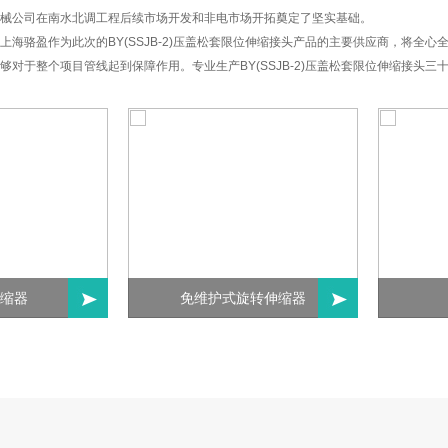
械公司在南水北调工程后续市场开发和非电市场开拓奠定了坚实基础。
上海骆盈作为此次的BY(SSJB-2)压盖松套限位伸缩接头产品的主要供应商，将
够对于整个项目管线起到保障作用。专业生产BY(SSJB-2)压盖松套限位伸缩接头
SSQ-1套管式伸缩器
RS柔性套管伸缩器