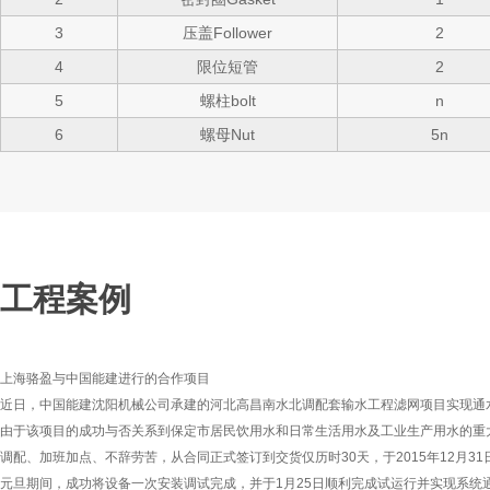
3
压盖Follower
2
4
限位短管
2
5
螺柱bolt
n
6
螺母Nut
5n
工程案例
上海骆盈与中国能建进行的合作项目
近日，中国能建沈阳机械公司承建的河北高昌南水北调配套输水工程滤网项目实现通
由于该项目的成功与否关系到保定市居民饮用水和日常生活用水及工业生产用水的重
调配、加班加点、不辞劳苦，从合同正式签订到交货仅历时30天，于2015年12月3
元旦期间，成功将设备一次安装调试完成，并于1月25日顺利完成试运行并实现系