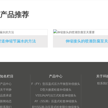
产品推荐
伸缩接头的喷漆防腐至关重要
双法兰伸缩接
知名栏目
产品中心
关于环
联系我
产品中心
F（FY）型压盖式压力平衡型补偿接头
关于环静
D型大挠度松套补偿接头
品质承诺
VSSJA(AF)法兰式松套伸缩接头
新闻动态
AY（SSJB）压盖式松套伸缩接头
联系我们
BY(SSJB-3)压盖式松套限位伸缩接头