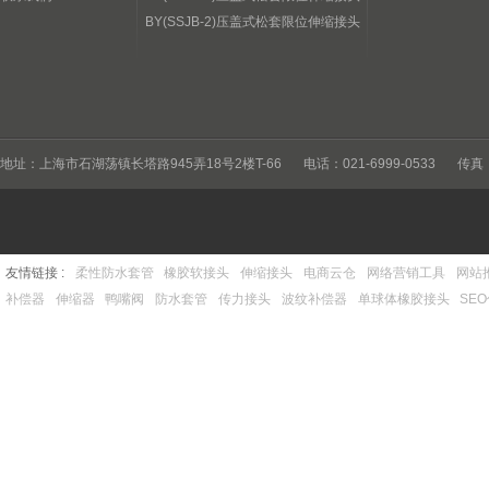
BY(SSJB-2)压盖式松套限位伸缩接头
地址：上海市石湖荡镇长塔路945弄18号2楼T-66
电话：021-6999-0533
传真：
友情链接 :
柔性防水套管
橡胶软接头
伸缩接头
电商云仓
网络营销工具
网站
补偿器
伸缩器
鸭嘴阀
防水套管
传力接头
波纹补偿器
单球体橡胶接头
SE