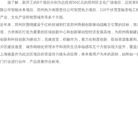
据了解，新开工的8个项目分别为总投资50亿元的郑州区文化广场项目、总投资6
限公司智能水务项目、郑州热力有限责任公司智慧热力项目、110千伏雪莲输变电工程
产业、文化产业和智慧城市等多个方面。
近年来，郑州区围绕建设千亿科技城和打造郑州商都创新驱动战略主引擎的目标，突
境，力求将区打造为重要的区域创新中心和创新驱动型经济发展高地，为郑州商都建设
创新和科技创新为驱动力，克难攻坚，积极作为，着力在制度创新、双创资源集聚和
片区建设速度、城市精细化管理水平和居民生活幸福感等五个方面实现大提升，覆盖
上海骆盈作为此次区项目的管道传力接头供应商，将本着用户为本的原则，始终如一
门行业进行合作，产品质量符合标准。