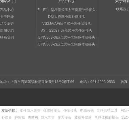
知名栏目
产品中心
关于环
联系我
产品中心
F（FY）型压盖式压力平衡型补偿接头
关于环静
D型大挠度松套补偿接头
品质承诺
VSSJA(AF)法兰式松套伸缩接头
新闻动态
AY（SSJB）压盖式松套伸缩接头
联系我们
BY(SSJB-3)压盖式松套限位伸缩接头
BY(SSJB-2)压盖式松套限位伸缩接头
地址：上海市石湖荡镇长塔路945弄18号2楼T-66
电话：021-6999-0533
传真：
友情链接 :
柔性防水套管
橡胶软接头
伸缩接头
电商云仓
网络营销工具
网站
补偿器
伸缩器
鸭嘴阀
防水套管
传力接头
波纹补偿器
单球体橡胶接头
SE