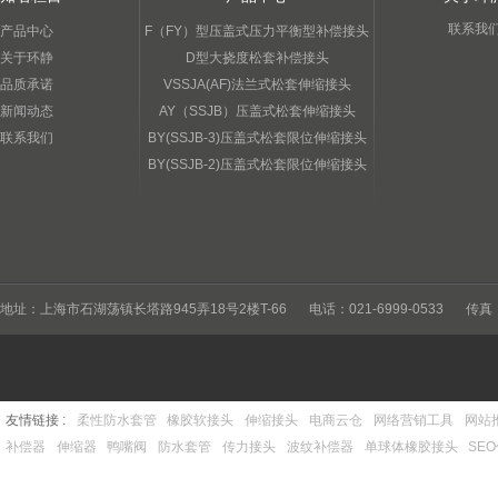
联系我
产品中心
F（FY）型压盖式压力平衡型补偿接头
关于环静
D型大挠度松套补偿接头
品质承诺
VSSJA(AF)法兰式松套伸缩接头
新闻动态
AY（SSJB）压盖式松套伸缩接头
联系我们
BY(SSJB-3)压盖式松套限位伸缩接头
BY(SSJB-2)压盖式松套限位伸缩接头
地址：上海市石湖荡镇长塔路945弄18号2楼T-66
电话：021-6999-0533
传真：
友情链接 :
柔性防水套管
橡胶软接头
伸缩接头
电商云仓
网络营销工具
网站
补偿器
伸缩器
鸭嘴阀
防水套管
传力接头
波纹补偿器
单球体橡胶接头
SE