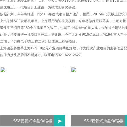
今年上海计划竣工的亿元以上产业项目将达180个，总投资1046亿元。记者15日
建成竣工、一批项目开工建设，为稳增长夯实基础。
按照计划，今年将推进一批2015年建成项目投产达产。据悉，2015年亿元以上已竣
上汽临港SGE发动机项目、上海通用凯迪拉克项目，今年将做好跟踪落实，主动对接
锻件生产项目等180个在建项目的竣工，也是工业稳增长的重头戏，今年将推进这批
此外，还要推进一批项目早开工、早建设。今年计划推进10亿元以上的19个重大产
二期，华力微电子09工程二次升级改造工程等项目。
上海骆盈将携手上海19个10亿元产业项目共创辉煌，作为此次产业项目的主要管道
的传力接头品牌而不断努力。联系电话021-62212627.
SS3套管式承盘伸缩器
SS1套管式插盘伸缩器